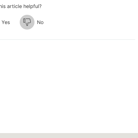
is article helpful?
Yes
No